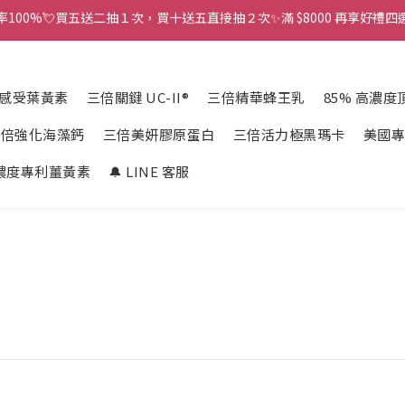
率100%💘買五送二抽１次，買十送五直接抽２次✨滿 $8000 再享好禮四選
近期「買一送一」及「通路合作」詐騙廣告猖獗，請勿輕信低價促銷廣告，
近期「買一送一」及「通路合作」詐騙廣告猖獗，請勿輕信低價促銷廣告，
感受葉黃素
三倍關鍵 UC-II®
三倍精華蜂王乳
85% 高濃
三倍強化海藻鈣
三倍美妍膠原蛋白
三倍活力極黑瑪卡
美國專
高濃度專利薑黃素
🔔 LINE 客服