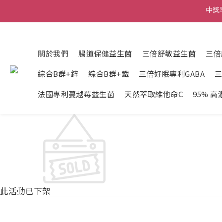
中獎
⚠️臉書
⚠️臉書
關於我們
腸道保健益生菌
三倍舒敏益生菌
三倍
綜合B群+鋅
綜合B群+鐵
三倍好眠專利GABA
法國專利蔓越莓益生菌
天然萃取維他命C
95% 
此活動已下架