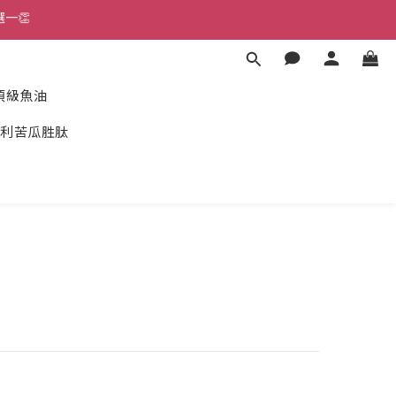
一👏
以免受騙。
以免受騙。
度頂級魚油
利苦瓜胜肽