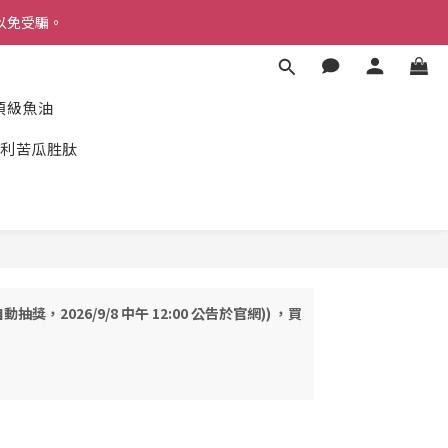
以免受騙。
以免受騙。
度頂級魚油
一👏
利苦瓜胜肽
以免受騙。
抽獎，2026/9/8 中午 12:00 公告於官網)) ，買