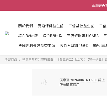
⚠️臉書
⚠️臉書
關於我們
腸道保健益生菌
三倍舒敏益生菌
三倍
中獎
綜合B群+鋅
綜合B群+鐵
三倍好眠專利GABA
⚠️臉書
法國專利蔓越莓益生菌
天然萃取維他命C
95% 
全部商品
爸氣嘉年華🤠膠原蛋白｜【買五送二】抽1次；【買十送五】
優惠至
2026/08/16 16:00
截止
所有顧客適用