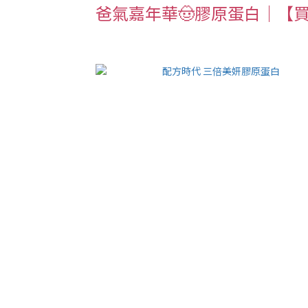
爸氣嘉年華🤠膠原蛋白｜【