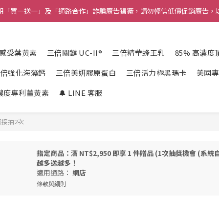
近期「買一送一」及「通路合作」詐騙廣告猖獗，請勿輕信低價促銷廣告，
近期「買一送一」及「通路合作」詐騙廣告猖獗，請勿輕信低價促銷廣告，
爸氣嘉年華🤠限時抽12大獎，頭獎送大阪雙人來回機票❗
感受葉黃素
三倍關鍵 UC-II®
三倍精華蜂王乳
85% 高濃
率100%💘買五送二抽１次，買十送五直接抽２次✨滿 $8000 再享好禮四選
三倍強化海藻鈣
三倍美妍膠原蛋白
三倍活力極黑瑪卡
美國專
近期「買一送一」及「通路合作」詐騙廣告猖獗，請勿輕信低價促銷廣告，
高濃度專利薑黃素
🔔 LINE 客服
直接抽2次
指定商品：滿 NT$2,950 即享 1 件贈品 (1次抽獎機會 (系統自動
越多送越多！
適用通路：
網店
條款與細則