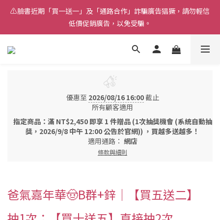
⚠️臉書近期「買一送一」及「通路合作」詐騙廣告猖獗，請勿輕信
⚠️臉書近期「買一送一」及「通路合作」詐騙廣告猖獗，請勿輕信
低價促銷廣告，以免受騙。
低價促銷廣告，以免受騙。
爸氣嘉年華🤠限時抽12大獎，頭獎送大阪雙人來回機票❗
中獎率100%💘買五送二抽１次，買十送五直接抽２次✨滿 $8000 
再享好禮四選一👏
優惠至
2026/08/16 16:00
截止
所有顧客適用
⚠️臉書近期「買一送一」及「通路合作」詐騙廣告猖獗，請勿輕信
指定商品：滿 NT$2,450 即享 1 件贈品 (1次抽獎機會 (系統自動抽
低價促銷廣告，以免受騙。
獎，2026/9/8 中午 12:00 公告於官網)) ，買越多送越多！
適用通路：
網店
條款與細則
爸氣嘉年華🤠B群+鋅｜【買五送二】
抽1次；【買十送五】直接抽2次