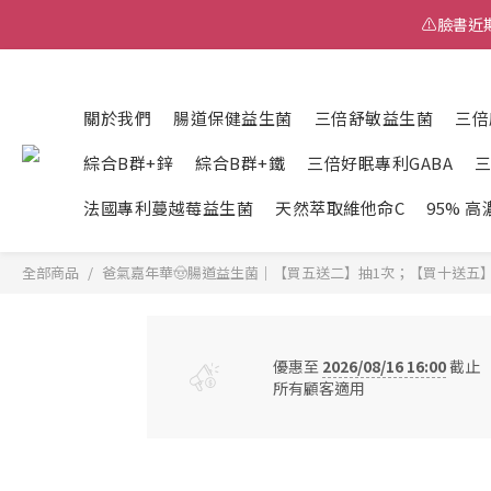
⚠️臉書
⚠️臉書
關於我們
腸道保健益生菌
三倍舒敏益生菌
三倍
中獎
綜合B群+鋅
綜合B群+鐵
三倍好眠專利GABA
⚠️臉書
法國專利蔓越莓益生菌
天然萃取維他命C
95% 
全部商品
爸氣嘉年華🤠腸道益生菌｜【買五送二】抽1次；【買十送五
優惠至
2026/08/16 16:00
截止
所有顧客適用