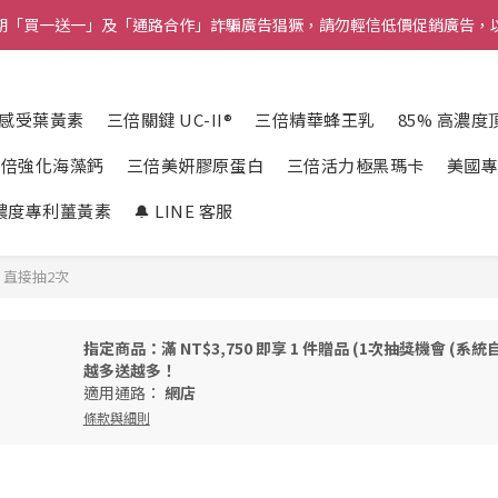
近期「買一送一」及「通路合作」詐騙廣告猖獗，請勿輕信低價促銷廣告，
近期「買一送一」及「通路合作」詐騙廣告猖獗，請勿輕信低價促銷廣告，
爸氣嘉年華🤠限時抽12大獎，頭獎送大阪雙人來回機票❗
感受葉黃素
三倍關鍵 UC-II®
三倍精華蜂王乳
85% 高濃
率100%💘買五送二抽１次，買十送五直接抽２次✨滿 $8000 再享好禮四選
三倍強化海藻鈣
三倍美妍膠原蛋白
三倍活力極黑瑪卡
美國專
近期「買一送一」及「通路合作」詐騙廣告猖獗，請勿輕信低價促銷廣告，
高濃度專利薑黃素
🔔 LINE 客服
】直接抽2次
指定商品：滿 NT$3,750 即享 1 件贈品 (1次抽獎機會 (系統自動
越多送越多！
適用通路：
網店
條款與細則