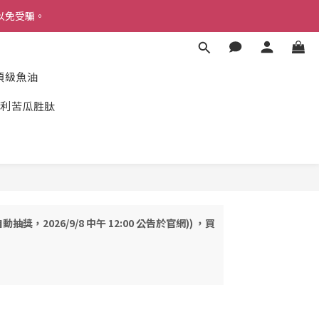
以免受騙。
以免受騙。
度頂級魚油
一👏
利苦瓜胜肽
以免受騙。
抽獎，2026/9/8 中午 12:00 公告於官網)) ，買