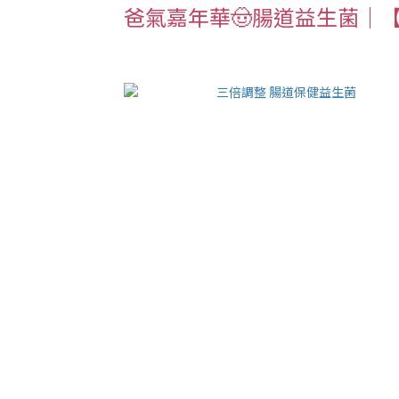
爸氣嘉年華🤠腸道益生菌｜